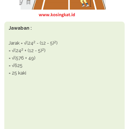
Jawaban :
2
2
Jarak = √(24
- (12 - 5)
)
2
2
= √(24
+ (12 - 5)
)
= √(576 + 49)
= √625
= 25 kaki