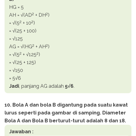
HG = 5
2
2
AH = √(AD
+ DH
)
2
2
= √(5
+ 10
)
= √(25 + 100)
= √125
2
2
AG = √(HG
+ AH
)
2
2
= √(5
+ √125
)
= √(25 + 125)
= √150
= 5√6
Jadi
, panjang AG adalah
5√6
.
10. Bola A dan bola B digantung pada suatu kawat
lurus seperti pada gambar di samping. Diameter
Bola A dan Bola B berturut-turut adalah 8 dan 18.
Jawaban :