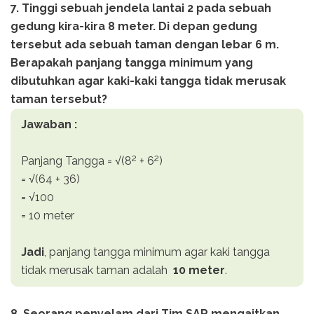
7. Tinggi sebuah jendela lantai 2 pada sebuah
gedung kira-kira 8 meter. Di depan gedung
tersebut ada sebuah taman dengan lebar 6 m.
Berapakah panjang tangga minimum yang
dibutuhkan agar kaki-kaki tangga tidak merusak
taman tersebut?
Jawaban :
2
2
Panjang Tangga = √(8
+ 6
)
= √(64 + 36)
= √100
= 10 meter
Jadi
, panjang tangga minimum agar kaki tangga
tidak merusak taman adalah
10 meter
.
8. Seorang penyelam dari Tim SAR mengaitkan