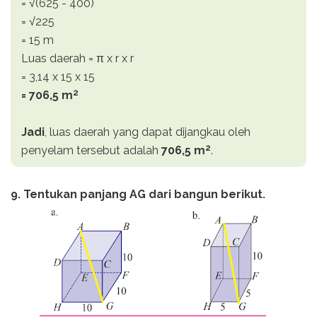
= √(625 - 400)
= √225
= 15 m
Luas daerah = π x r x r
= 3,14 x 15 x 15
2
= 706,5 m
Jadi
, luas daerah yang dapat dijangkau oleh
2
penyelam tersebut adalah
706,5 m
.
9. Tentukan panjang AG dari bangun berikut.