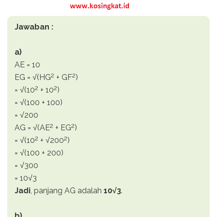
Jawaban :
a)
AE = 10
2
2
EG = √(HG
+ GF
)
2
2
= √(10
+ 10
)
= √(100 + 100)
= √200
2
2
AG = √(AE
+ EG
)
2
2
= √(10
+ √200
)
= √(100 + 200)
= √300
= 10√3
Jadi
, panjang AG adalah
10√3
.
b)