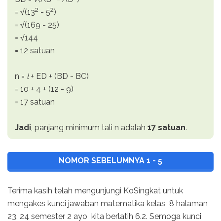
2
2
= √(13
- 5
)
= √(169 - 25)
= √144
= 12 satuan
n =
l
+ ED + (BD - BC)
= 10 + 4 + (12 - 9)
= 17 satuan
Jadi
, panjang minimum tali n adalah
17 satuan
.
NOMOR SEBELUMNYA 1 - 5
Terima kasih telah mengunjungi KoSingkat untuk
mengakes kunci jawaban matematika kelas 8 halaman
23, 24 semester 2 ayo kita berlatih 6.2. Semoga kunci