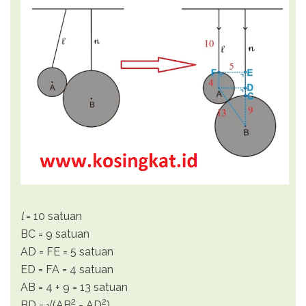
l
= 10 satuan
BC = 9 satuan
AD = FE = 5 satuan
ED = FA = 4 satuan
AB = 4 + 9 = 13 satuan
2
2
BD = √(AB
- AD
)