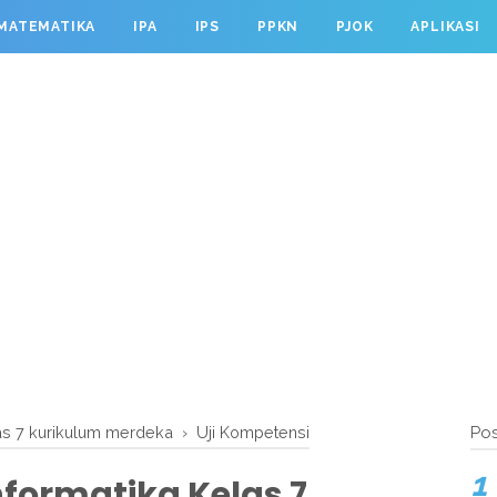
MATEMATIKA
IPA
IPS
PPKN
PJOK
APLIKASI
las 7 kurikulum merdeka
›
Uji Kompetensi
Pos
formatika Kelas 7