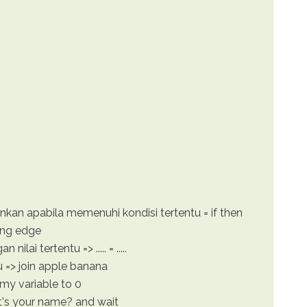
kan apabila memenuhi kondisi tertentu = if then
hing edge
ilai tertentu => ..... = .....
 => join apple banana
 my variable to 0
t's your name? and wait