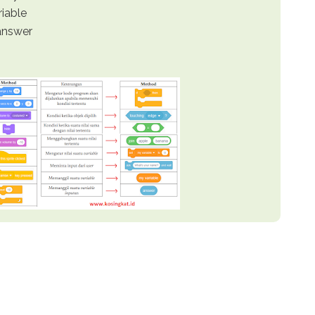
iable
answer