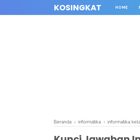
KOSINGKAT
HOME
Beranda
›
informatika
›
informatika ke
Kunci Jawaban In