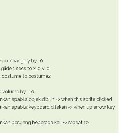
ek => change y by 10
glide 1 secs to x: 0 y: 0
h costume to costume2
e volume by -10
an apabila objek dipilih => when this sprite clicked
nkan apabila keyboard ditekan => when up arrow key
kan berulang beberapa kali => repeat 10