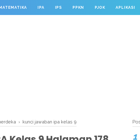
MATEMATIKA
IPA
IPS
PPKN
PJOK
APLIKASI
 merdeka
›
kunci jawaban ipa kelas 9
Pos
A Kelas 9 Halaman 178,