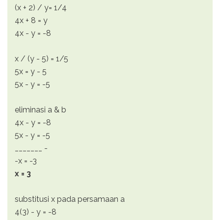
(x + 2) / y= 1/4
4x + 8 = y
4x - y = -8
x / (y - 5) = 1/5
5x = y - 5
5x - y = -5
eliminasi a & b
4x - y = -8
5x - y = -5
_______ -
-x = -3
x = 3
substitusi x pada persamaan a
4(3) - y = -8