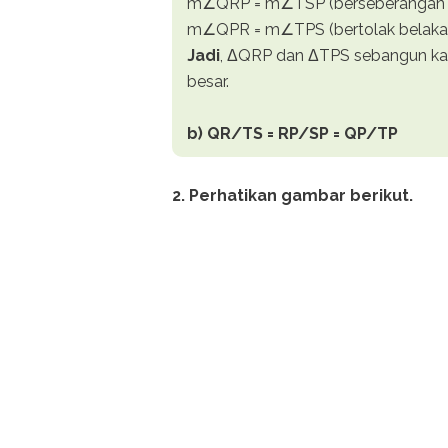
m∠QRP = m∠TSP (berseberangan 
m∠QPR = m∠TPS (bertolak belaka
Jadi
, ΔQRP dan ΔTPS sebangun kar
besar.
b)
QR/TS = RP/SP = QP/TP
2. Perhatikan gambar berikut.