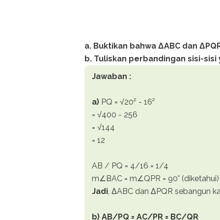
a. Buktikan bahwa ΔABC dan ΔPQ
b. Tuliskan perbandingan sisi-sis
Jawaban :
a)
PQ = √20² - 16²
= √400 - 256
= √144
= 12
AB / PQ = 4/16 = 1/4
m∠BAC = m∠QPR = 90° (diketahui)
Jadi
, ΔABC dan ΔPQR sebangun ka
b) AB/PQ = AC/PR = BC/QR