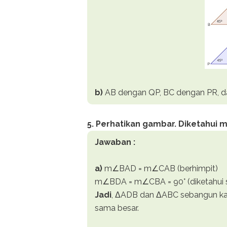
b)
AB dengan QP, BC dengan PR, 
5. Perhatikan gambar. Diketahui m∠
Jawaban :
a)
m∠BAD = m∠CAB (berhimpit)
m∠BDA = m∠CBA = 90° (diketahui s
Jadi
, ΔADB dan ΔABC sebangun kar
sama besar.