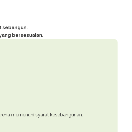
R
sebangun.
i yang
bersesuaian.
rena memenuhi syarat kesebangunan.