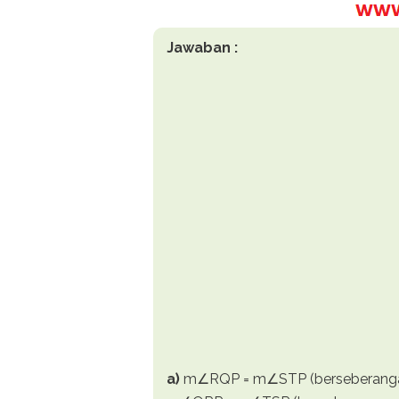
Jawaban :
a)
m∠RQP = m∠STP (berseberang