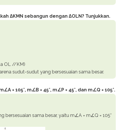
pakah ∆KMN sebangun dengan ∆OLN? Tunjukkan.
a OL //KM)
ena sudut-sudut yang bersesuaian sama besar.
∠A = 105°, m∠B = 45°, m∠P = 45°, dan m∠Q = 105°.
ang bersesuaian sama besar, yaitu m∠A = m∠Q = 105°