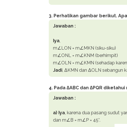
3. Perhatikan gambar berikut. A
Jawaban :
Iya
,
m∠LON = m∠MKN (siku-siku)
m∠ONL = m∠KNM (berhimpit)
m∠OLN = m∠KMN (sehadap karen
Jadi
, ΔKMN dan ΔOLN sebangun kar
4. Pada ∆ABC dan ∆PQR diketahui m
Jawaban :
a)
Iya
, karena dua pasang sudut y
dan m∠B = m∠P = 45°.