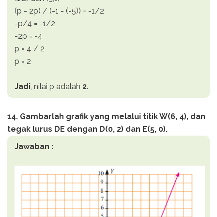
(p - 2p) / (-1 - (-5)) = -1/2
-p/4 = -1/2
-2p = -4
p = 4 / 2
p = 2
Jadi
, nilai p adalah
2
.
14. Gambarlah grafik yang melalui titik W(6, 4), dan
tegak lurus DE dengan D(0, 2) dan E(5, 0).
Jawaban :