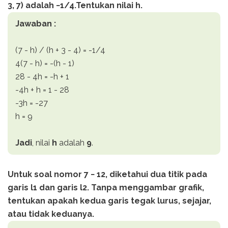
3, 7) adalah −1/4.Tentukan nilai h.
Jawaban :
(7 - h) / (h + 3 - 4) = -1/4
4(7 - h) = -(h - 1)
28 - 4h = -h + 1
-4h + h = 1 - 28
-3h = -27
h = 9
Jadi
, nilai
h
adalah
9
.
Untuk soal nomor 7 − 12, diketahui dua titik pada
garis l1 dan garis l2. Tanpa menggambar grafik,
tentukan apakah kedua garis tegak lurus, sejajar,
atau tidak keduanya.