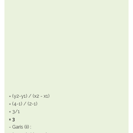
= (y2-y1) / (x2 - x1)
= (4-1) / (2-1)
= 3/1
= 3
- Garis (ii) :