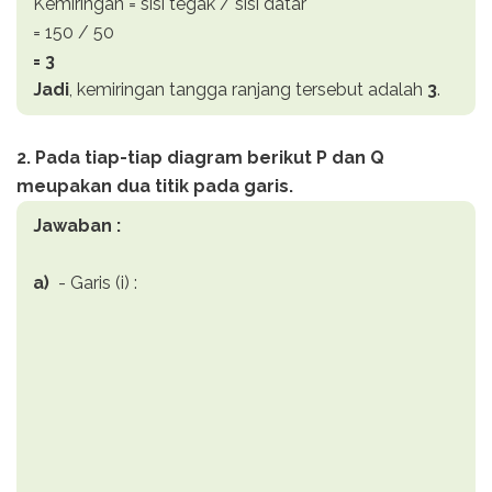
Kemiringan = sisi tegak / sisi datar
= 150 / 50
= 3
Jadi
, kemiringan tangga ranjang tersebut adalah
3
.
2. Pada tiap-tiap diagram berikut P dan Q
meupakan dua titik pada garis.
Jawaban :
a)
- Garis (i) :