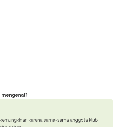
ng mengenal?
n kemungkinan karena sama-sama anggota klub