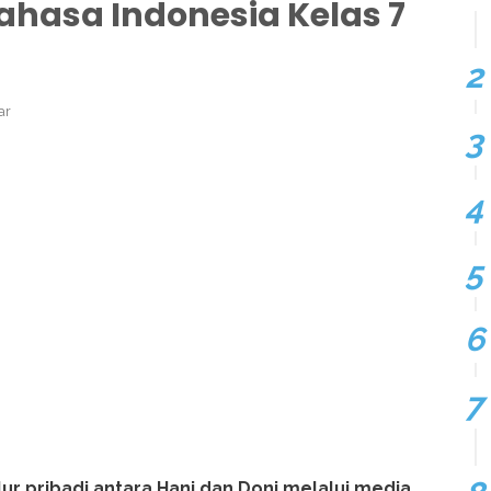
hasa Indonesia Kelas 7
ar
r pribadi antara Hani dan Doni melalui media