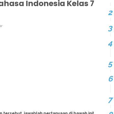
hasa Indonesia Kelas 7
ar
tersebut, jawablah pertanyaan di bawah ini!