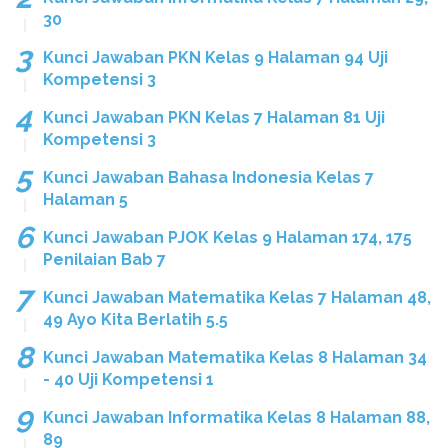
30
Kunci Jawaban PKN Kelas 9 Halaman 94 Uji
Kompetensi 3
Kunci Jawaban PKN Kelas 7 Halaman 81 Uji
Kompetensi 3
Kunci Jawaban Bahasa Indonesia Kelas 7
Halaman 5
Kunci Jawaban PJOK Kelas 9 Halaman 174, 175
Penilaian Bab 7
Kunci Jawaban Matematika Kelas 7 Halaman 48,
49 Ayo Kita Berlatih 5.5
Kunci Jawaban Matematika Kelas 8 Halaman 34
- 40 Uji Kompetensi 1
Kunci Jawaban Informatika Kelas 8 Halaman 88,
89