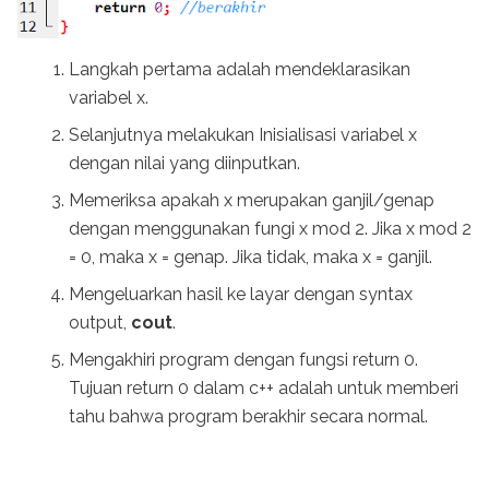
Langkah pertama adalah mendeklarasikan
variabel x.
Selanjutnya melakukan Inisialisasi variabel x
dengan nilai yang diinputkan.
Memeriksa apakah x merupakan ganjil/genap
dengan menggunakan fungi x mod 2. Jika x mod 2
= 0, maka x = genap. Jika tidak, maka x = ganjil.
Mengeluarkan hasil ke layar dengan syntax
output,
cout
.
Mengakhiri program dengan fungsi return 0.
Tujuan return 0 dalam c++ adalah untuk memberi
tahu bahwa program berakhir secara normal.