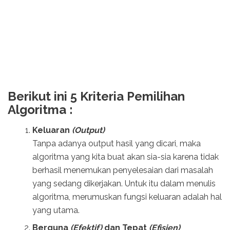
Berikut ini 5 Kriteria Pemilihan
Algoritma :
Keluaran
(Output)
Tanpa adanya output hasil yang dicari, maka
algoritma yang kita buat akan sia-sia karena tidak
berhasil menemukan penyelesaian dari masalah
yang sedang dikerjakan. Untuk itu dalam menulis
algoritma, merumuskan fungsi keluaran adalah hal
yang utama.
Berguna
(Efektif)
dan Tepat
(Efisien)