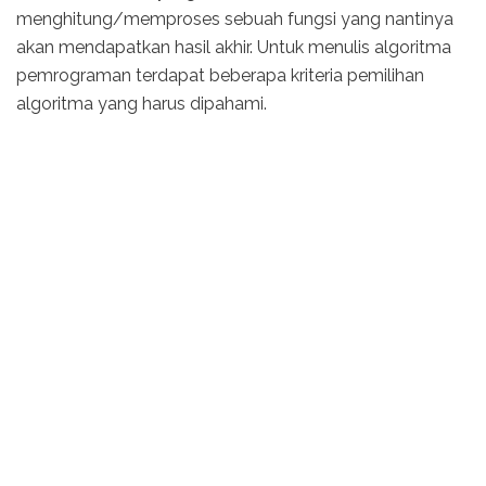
menghitung/memproses sebuah fungsi yang nantinya
akan mendapatkan hasil akhir. Untuk menulis algoritma
pemrograman terdapat beberapa kriteria pemilihan
algoritma yang harus dipahami.