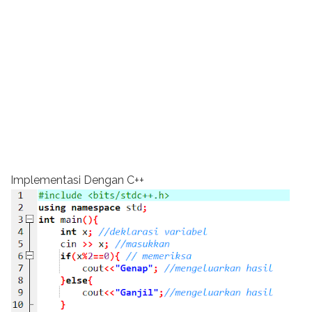
Implementasi Dengan C++