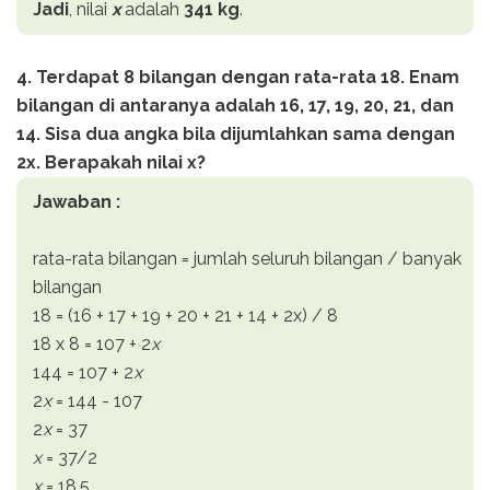
Jadi
, nilai
x
adalah
341 kg
.
4. Terdapat 8 bilangan dengan rata-rata 18. Enam
bilangan di antaranya adalah 16, 17, 19, 20, 21, dan
14. Sisa dua angka bila dijumlahkan sama dengan
2x. Berapakah nilai x?
Jawaban :
rata-rata bilangan = jumlah seluruh bilangan / banyak
bilangan
18 = (16 + 17 + 19 + 20 + 21 + 14 + 2x) / 8
18 x 8 = 107 + 2
x
144 = 107 + 2
x
2
x
= 144 - 107
2
x
= 37
x
= 37/2
x
= 18,5