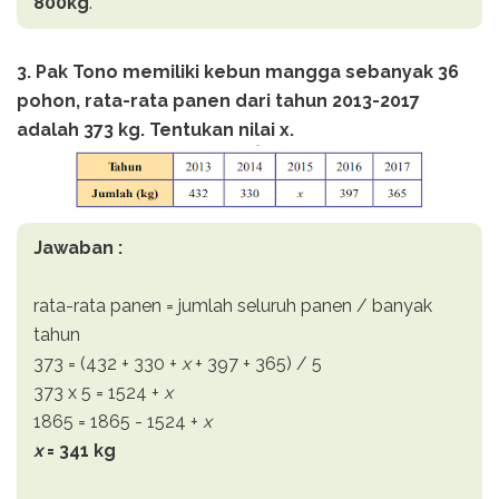
800kg
.
3. Pak Tono memiliki kebun mangga sebanyak 36
pohon, rata-rata panen dari tahun 2013-2017
adalah 373 kg. Tentukan nilai x.
Jawaban :
rata-rata panen = jumlah seluruh panen / banyak
tahun
373 = (432 + 330 +
x
+ 397 + 365) / 5
373 x 5 = 1524 +
x
1865 = 1865 - 1524 +
x
x
= 341 kg