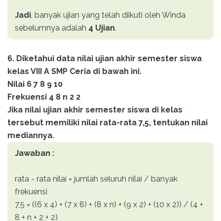
Jadi
, banyak ujian yang telah diikuti oleh Winda
sebelumnya adalah
4 Ujian
.
6. Diketahui data nilai ujian akhir semester siswa
kelas VIII A SMP Ceria di bawah ini.
Nilai 6 7 8 9 10
Frekuensi 4 8 n 2 2
Jika nilai ujian akhir semester siswa di kelas
tersebut memiliki nilai rata-rata 7,5, tentukan nilai
mediannya.
Jawaban :
rata - rata nilai = jumlah seluruh nilai / banyak
frekuensi
7,5 = ((6 x 4) + (7 x 8) + (8 x n) + (9 x 2) + (10 x 2)) / (4 +
8 + n + 2 + 2)